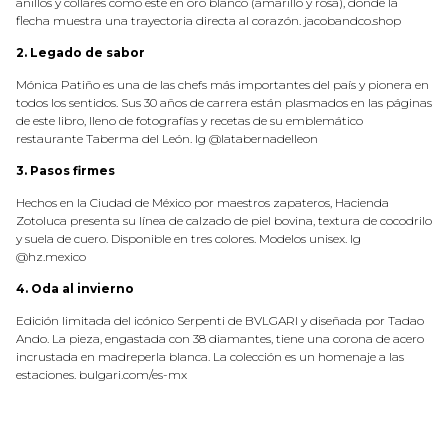
anillos y collares como este en oro blanco (amarillo y rosa), donde la
flecha muestra una trayectoria directa al corazón. jacobandco.shop
2. Legado de sabor
Mónica Patiño es una de las chefs más importantes del país y pionera en
todos los sentidos. Sus 30 años de carrera están plasmados en las páginas
de este libro, lleno de fotografías y recetas de su emblemático
restaurante Taberma del León. Ig @latabernadelleon
3. Pasos firmes
Hechos en la Ciudad de México por maestros zapateros, Hacienda
Zotoluca presenta su línea de calzado de piel bovina, textura de cocodrilo
y suela de cuero. Disponible en tres colores. Modelos unisex. Ig
@hz.mexico
4. Oda al invierno
Edición limitada del icónico Serpenti de BVLGARI y diseñada por Tadao
Ando. La pieza, engastada con 38 diamantes, tiene una corona de acero
incrustada en madreperla blanca. La colección es un homenaje a las
estaciones. bulgari.com/es-mx