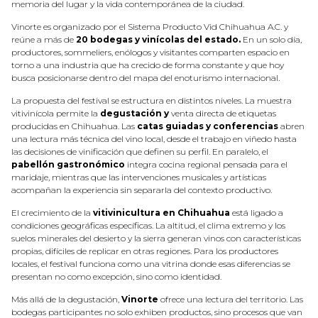
memoria del lugar y la vida contemporánea de la ciudad.
Vinorte es organizado por el Sistema Producto Vid Chihuahua A.C. y
reúne a más de
20 bodegas y vinícolas del estado.
En un solo día,
productores, sommeliers, enólogos y visitantes comparten espacio en
torno a una industria que ha crecido de forma constante y que hoy
busca posicionarse dentro del mapa del enoturismo internacional.
La propuesta del festival se estructura en distintos niveles. La muestra
vitivinícola permite la
degustación y
venta directa de etiquetas
producidas en Chihuahua. Las
catas guiadas y conferencias
abren
una lectura más técnica del vino local, desde el trabajo en viñedo hasta
las decisiones de vinificación que definen su perfil. En paralelo, el
pabellón gastronómico
integra cocina regional pensada para el
maridaje, mientras que las intervenciones musicales y artísticas
acompañan la experiencia sin separarla del contexto productivo.
El crecimiento de la
vitivinicultura en Chihuahua
está ligado a
condiciones geográficas específicas. La altitud, el clima extremo y los
suelos minerales del desierto y la sierra generan vinos con características
propias, difíciles de replicar en otras regiones. Para los productores
locales, el festival funciona como una vitrina donde esas diferencias se
presentan no como excepción, sino como identidad.
Más allá de la degustación,
Vinorte
ofrece una lectura del territorio. Las
bodegas participantes no solo exhiben productos, sino procesos que van