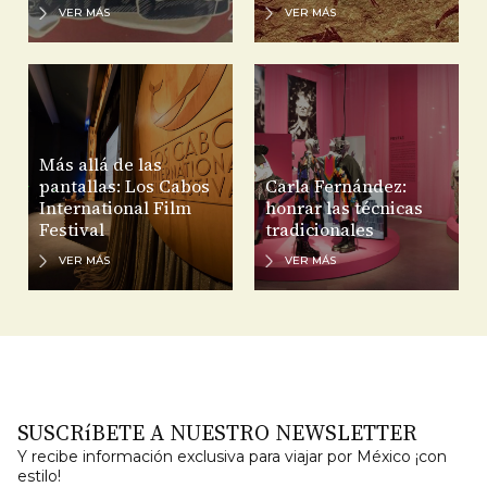
VER MÁS
VER MÁS
Más allá de las
pantallas: Los Cabos
Carla Fernández:
International Film
honrar las técnicas
Festival
tradicionales
VER MÁS
VER MÁS
SUSCRíBETE A NUESTRO NEWSLETTER
Y recibe información exclusiva para viajar por México ¡con
estilo!