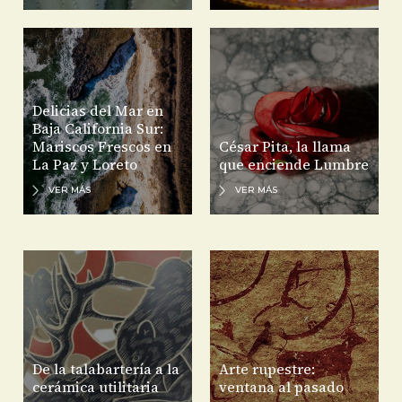
Delicias del Mar en
Baja California Sur:
Mariscos Frescos en
César Pita, la llama
La Paz y Loreto
que enciende Lumbre
VER MÁS
VER MÁS
De la talabartería a la
Arte rupestre:
cerámica utilitaria
ventana al pasado