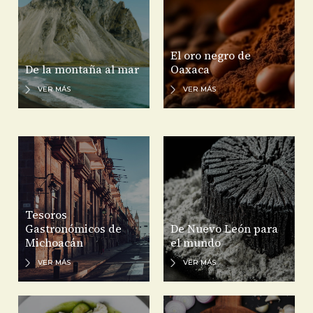
El oro negro de
De la montaña al mar
Oaxaca
VER MÁS
VER MÁS
Tesoros
Gastronómicos de
De Nuevo León para
Michoacán
el mundo
VER MÁS
VER MÁS